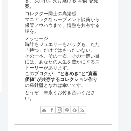
き、次世代に受け継げる“本物”を提
案。
コレクター同士の高揚感
マニアックなムーブメント談義から
保管ノウハウまで、情熱を共有する
場を。
メッセージ
時計もジュエリーもバッグも、ただ
「持つ」だけではもったいない。
その一本、その一石、その一縫い目
には、あなたの人生を豊かにするス
トーリーがあります。
このブログが、
“ときめき”と“資産
価値”が共存するコレクション作り
の羅針盤となれば幸いです。
どうぞ、末永くお付き合いくださ
い。