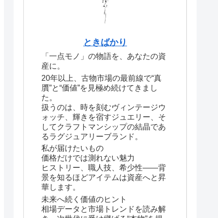
ときばかり
「一点モノ」の物語を、あなたの資
産に。
20年以上、古物市場の最前線で“真
贋”と“価値”を見極め続けてきまし
た。
扱うのは、時を刻むヴィンテージウ
ォッチ、輝きを宿すジュエリー、そ
してクラフトマンシップの結晶であ
るラグジュアリーブランド。
私が届けたいもの
価格だけでは測れない魅力
ヒストリー、職人技、希少性――背
景を知るほどアイテムは資産へと昇
華します。
未来へ続く価値のヒント
相場データと市場トレンドを読み解