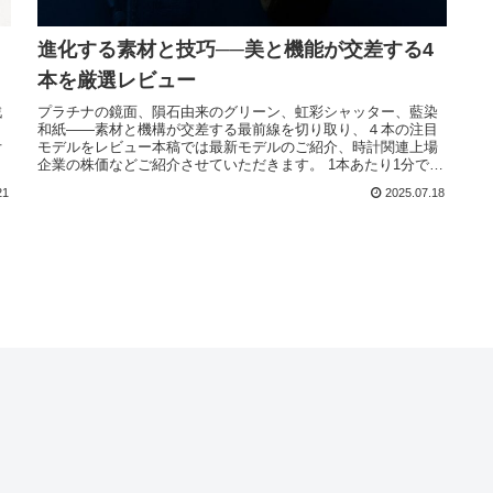
進化する素材と技巧──美と機能が交差する4
本を厳選レビュー
戦
プラチナの鏡面、隕石由来のグリーン、虹彩シャッター、藍染
和紙――素材と機構が交差する最前線を切り取り、４本の注目
オ
モデルをレビュー本稿では最新モデルのご紹介、時計関連上場
企業の株価などご紹介させていただきます。 1本あたり1分で概
要をつかめる構成に加え、業界データや価格動向も網羅。最新
21
2025.07.18
動向を押さえつつ、次の一本を選ぶヒントをお届けします