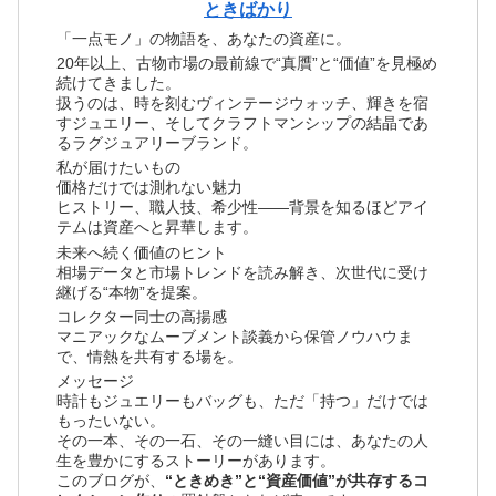
ときばかり
「一点モノ」の物語を、あなたの資産に。
20年以上、古物市場の最前線で“真贋”と“価値”を見極め
続けてきました。
扱うのは、時を刻むヴィンテージウォッチ、輝きを宿
すジュエリー、そしてクラフトマンシップの結晶であ
るラグジュアリーブランド。
私が届けたいもの
価格だけでは測れない魅力
ヒストリー、職人技、希少性――背景を知るほどアイ
テムは資産へと昇華します。
未来へ続く価値のヒント
相場データと市場トレンドを読み解き、次世代に受け
継げる“本物”を提案。
コレクター同士の高揚感
マニアックなムーブメント談義から保管ノウハウま
で、情熱を共有する場を。
メッセージ
時計もジュエリーもバッグも、ただ「持つ」だけでは
もったいない。
その一本、その一石、その一縫い目には、あなたの人
生を豊かにするストーリーがあります。
このブログが、
“ときめき”と“資産価値”が共存するコ