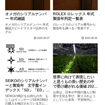
オメガのシリアルナンバ
ROLEX ロレックス 年式
ー 年式確認
製造年判定一覧表
オメガのシリアルナンバー 年式
ロレックスのシリアル番号から
確認スピードマスター以外のモ
製造年を調べる一覧表です。
デル
2025.06.07
2025.06.05
その他
その他
世界に向けて表現したい
SEIKOのシリアルナンバ
と思うもの長い歴史の中
ーと製造年 文字盤イン
で受け継がれる価値 2020
デックス「SD」「ED」
年へのヒント
お茶は、日本が中国の進んだ制
「AD」について確認方法
SEIKOの時計をお持ちの方、も
度や文化を学び、取り入れよう
について
しくはヴィンテージSEIKO時計
としていた奈良・平安時代に、
の購入を検討されている方にと
遣唐使や留学僧によってもたら