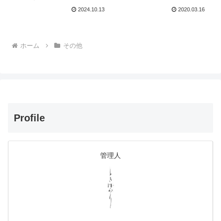
って、シリアルナンバーを使っ
されたと推定されます。
2024.10.13
2020.03.16
て製造年を確認する方法、文字
平安初期（815年）の『日本後
盤インデックス、SD ED ADに
記』には、「嵯峨天皇に大僧都
ついて。この記事では、SEIKO
（だいそうず）永忠が近江の梵
のシリアルナンバーから製造...
釈寺において茶を煎じて奉っ
た」と記述されています。これ
ホーム
その他
が、わが国における日本茶の喫
茶に関する最初の記述といわれ
ています。お茶は非常に貴重
で、僧侶や貴族階級などの限ら
れた人々だけが口にすることが
できました。
Profile
管理人