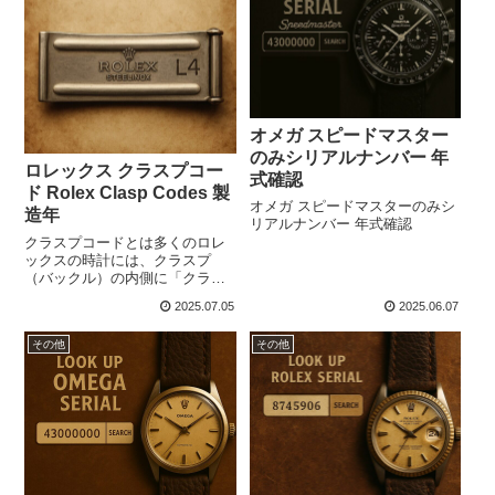
オメガ スピードマスター
のみシリアルナンバー 年
ロレックス クラスプコー
式確認
ド Rolex Clasp Codes 製
オメガ スピードマスターのみシ
造年
リアルナンバー 年式確認
クラスプコードとは多くのロレ
ックスの時計には、クラスプ
（バックル）の内側に「クラス
プコード」と呼ばれる刻印がさ
2025.07.05
2025.06.07
れています。このコードから、
そのブレスレットの製造年月を
その他
その他
確認することができます。