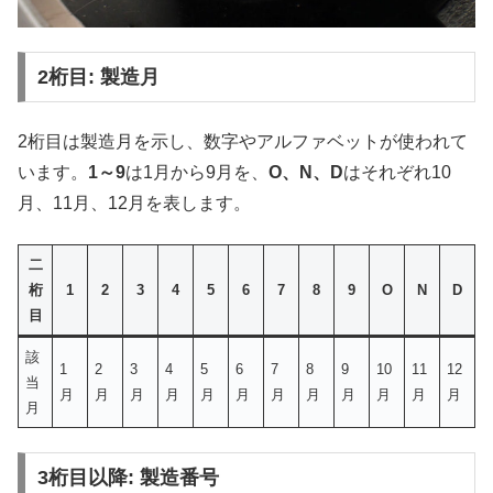
2桁目: 製造月
2桁目は製造月を示し、数字やアルファベットが使われて
います。
1～9
は1月から9月を、
O、N、D
はそれぞれ10
月、11月、12月を表します。
二
桁
1
2
3
4
5
6
7
8
9
O
N
D
目
該
1
2
3
4
5
6
7
8
9
10
11
12
当
月
月
月
月
月
月
月
月
月
月
月
月
月
3桁目以降: 製造番号