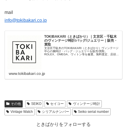
mail
info@tokibakari.co.jp
TOKIBAKARI（ときばかり）｜文京区・千駄木
のヴィンテージ時計/バッグ/ジュエリー｜販売・
買取
文京区千駄木のTOKIBAKARI（ときばかり）ヴィンテージ
中心の腕時計・バッグ・ジュエリーを販売/買取。
ROLEX、OMEGA、ヴィトン等を厳選。無料査定、店頭/
出張/宅配に対応。海外発送可（International shipping）
www.tokibakari.co.jp
その他
SEIKO
セイコー
ヴィンテージ時計
Vintage Watch
シリアルナンバー
Seiko serial number
ときばかりをフォローする