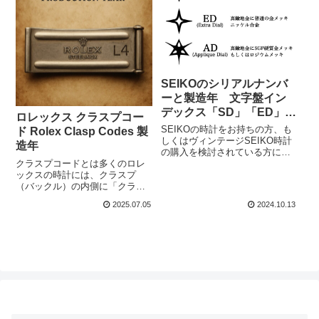
SEIKOのシリアルナンバ
ーと製造年 文字盤イン
デックス「SD」「ED」
ロレックス クラスプコー
「AD」について確認方法
SEIKOの時計をお持ちの方、も
ド Rolex Clasp Codes 製
について
しくはヴィンテージSEIKO時計
造年
の購入を検討されている方にと
クラスプコードとは多くのロレ
って、シリアルナンバーを使っ
ックスの時計には、クラスプ
て製造年を確認する方法、文字
（バックル）の内側に「クラス
盤インデックス、SD ED ADに
プコード」と呼ばれる刻印がさ
ついて。この記事では、SEIKO
2025.07.05
2024.10.13
れています。このコードから、
のシリアルナンバーから製造...
そのブレスレットの製造年月を
確認することができます。