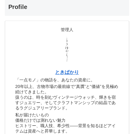
Profile
管理人
ときばかり
「一点モノ」の物語を、あなたの資産に。
20年以上、古物市場の最前線で“真贋”と“価値”を見極め
続けてきました。
扱うのは、時を刻むヴィンテージウォッチ、輝きを宿
すジュエリー、そしてクラフトマンシップの結晶であ
るラグジュアリーブランド。
私が届けたいもの
価格だけでは測れない魅力
ヒストリー、職人技、希少性――背景を知るほどアイ
テムは資産へと昇華します。