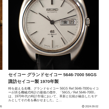
セイコー グランドセイコー 5646-7000 56GS
諏訪セイコー製 1970年製
時を超える名機、グランドセイコー 56GS Ref.5646-7000セイコ
ーが誇る機械式時計の最後の傑作、「56GS／Ref.5646-7000」
は、1970年代の時計市場において、革新と伝統が融合したモデ
ルとしてその名を轟かせました。こ...
05
2024.09.02