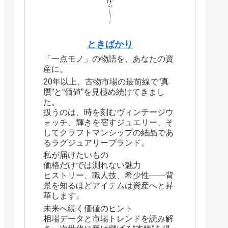
ときばかり
「一点モノ」の物語を、あなたの資
産に。
20年以上、古物市場の最前線で“真
贋”と“価値”を見極め続けてきまし
た。
扱うのは、時を刻むヴィンテージウ
ォッチ、輝きを宿すジュエリー、そ
してクラフトマンシップの結晶であ
るラグジュアリーブランド。
私が届けたいもの
価格だけでは測れない魅力
ヒストリー、職人技、希少性――背
景を知るほどアイテムは資産へと昇
華します。
未来へ続く価値のヒント
相場データと市場トレンドを読み解