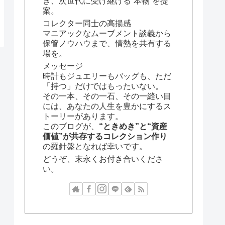
き、次世代に受け継げる“本物”を提
案。
コレクター同士の高揚感
マニアックなムーブメント談義から
保管ノウハウまで、情熱を共有する
場を。
メッセージ
時計もジュエリーもバッグも、ただ
「持つ」だけではもったいない。
その一本、その一石、その一縫い目
には、あなたの人生を豊かにするス
トーリーがあります。
このブログが、
“ときめき”と“資産
価値”が共存するコレクション作り
の羅針盤となれば幸いです。
どうぞ、末永くお付き合いくださ
い。