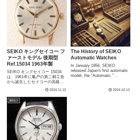
SEIKO キングセイコー フ
The History of SEIKO
ァーストモデル 後期型
Automatic Watches
Ref.15034 1963年製
In January 1956, SEIKO
released Japan's first automatic
SEIKO キングセイコー 15034
model, the "Automatic."
は、1961年に亀戸の第二精工舎
Reflecting the vision of the
から誕生したセイコーの高級腕
founder, Ki...
時計シリーズ「キングセイコ
2024.11.22
2024.10.13
ー」の初代モデルです。このシ
リーズは、セイコーが「グラン
腕時計
ドセイコー」に次ぐ上級ライン
として展開し、洗練されたデザ
イン...