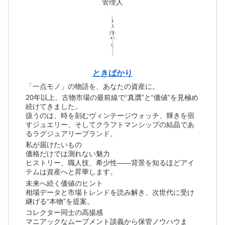
管理人
ときばかり
「一点モノ」の物語を、あなたの資産に。
20年以上、古物市場の最前線で“真贋”と“価値”を見極め
続けてきました。
扱うのは、時を刻むヴィンテージウォッチ、輝きを宿
すジュエリー、そしてクラフトマンシップの結晶であ
るラグジュアリーブランド。
私が届けたいもの
価格だけでは測れない魅力
ヒストリー、職人技、希少性――背景を知るほどアイ
テムは資産へと昇華します。
未来へ続く価値のヒント
相場データと市場トレンドを読み解き、次世代に受け
継げる“本物”を提案。
コレクター同士の高揚感
マニアックなムーブメント談義から保管ノウハウま