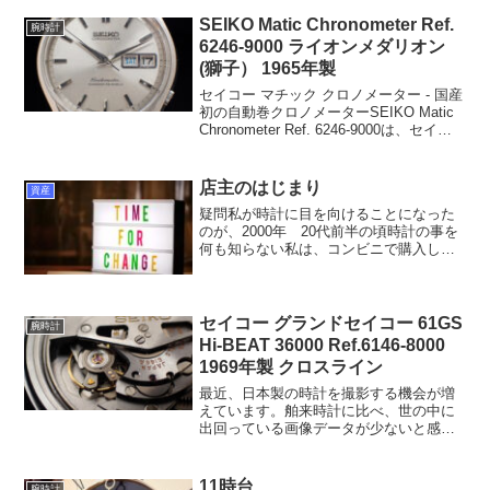
SEIKO Matic Chronometer Ref.
腕時計
6246-9000 ライオンメダリオン
(獅子） 1965年製
セイコー マチック クロノメーター - 国産
初の自動巻クロノメーターSEIKO Matic
Chronometer Ref. 6246-9000は、セイコ
ーのマチックシリーズの中でも最高級品
とされるモデルであり、国産初の自動巻
クロノメーター...
店主のはじまり
資産
疑問私が時計に目を向けることになった
のが、2000年 20代前半の頃時計の事を
何も知らない私は、コンビニで購入した
雑誌に掲載されていた時計を見てこの時
計かっこいいなー！と思い、時計を買う
ために、お金を頑張って貯めました。ち
なみに、最初に購入...
セイコー グランドセイコー 61GS
腕時計
Hi-BEAT 36000 Ref.6146-8000
1969年製 クロスライン
最近、日本製の時計を撮影する機会が増
えています。舶来時計に比べ、世の中に
出回っている画像データが少ないと感じ
ます。しかし、現在では海外の方々にも
その素晴らしさが伝わり始めています。
特にSEIKOの時計は、この数年で非常に
11時台
腕時計