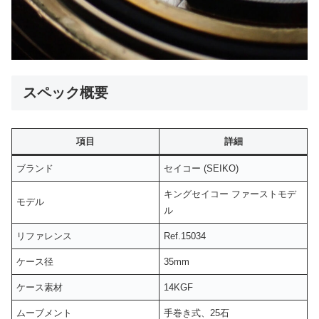
スペック概要
項目
詳細
ブランド
セイコー (SEIKO)
キングセイコー ファーストモデ
モデル
ル
リファレンス
Ref.15034
ケース径
35mm
ケース素材
14KGF
ムーブメント
手巻き式、25石