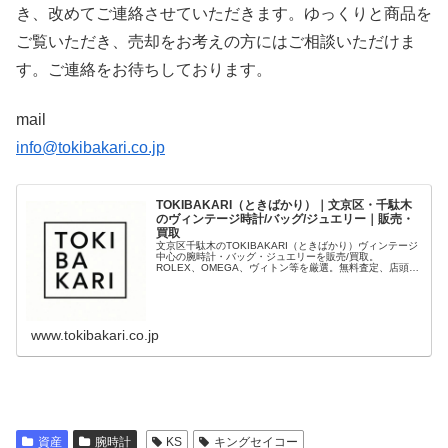
き、改めてご連絡させていただきます。ゆっくりと商品を
ご覧いただき、売却をお考えの方にはご相談いただけま
す。ご連絡をお待ちしております。
mail
info@tokibakari.co.jp
TOKIBAKARI（ときばかり）｜文京区・千駄木
のヴィンテージ時計/バッグ/ジュエリー｜販売・
買取
文京区千駄木のTOKIBAKARI（ときばかり）ヴィンテージ
中心の腕時計・バッグ・ジュエリーを販売/買取。
ROLEX、OMEGA、ヴィトン等を厳選。無料査定、店頭/
出張/宅配に対応。海外発送可（International shipping）
www.tokibakari.co.jp
資産
腕時計
KS
キングセイコー