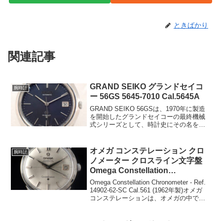
ときばかり
関連記事
GRAND SEIKO グランドセイコ
腕時計
ー 56GS 5645-7010 Cal.5645A
GRAND SEIKO 56GSは、1970年に製造
を開始したグランドセイコーの最終機械
式シリーズとして、時計史にその名を刻
むモデルです。このモデルは、国産機械
式腕時計の「最高峰」としての誇りと伝
統を象徴する一方で、クオーツ時計の台
オメガ コンステレーション クロ
腕時計
頭により...
ノメーター クロスライン文字盤
Omega Constellation
Chronometer Ref.14902-62-SC
Omega Constellation Chronometer - Ref.
Cal.561 1962製
14902-62-SC Cal.561 (1962年製)オメガ
コンステレーションは、オメガの中でも
最高級ラインとして知られるクロノメー
ターモデルです。今回紹介す...