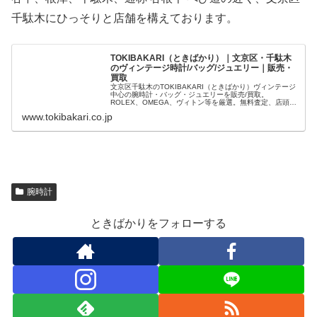
千駄木にひっそりと店舗を構えております。
TOKIBAKARI（ときばかり）｜文京区・千駄木
のヴィンテージ時計/バッグ/ジュエリー｜販売・
買取
文京区千駄木のTOKIBAKARI（ときばかり）ヴィンテージ
中心の腕時計・バッグ・ジュエリーを販売/買取。
ROLEX、OMEGA、ヴィトン等を厳選。無料査定、店頭/
出張/宅配に対応。海外発送可（International shipping）
www.tokibakari.co.jp
腕時計
ときばかりをフォローする