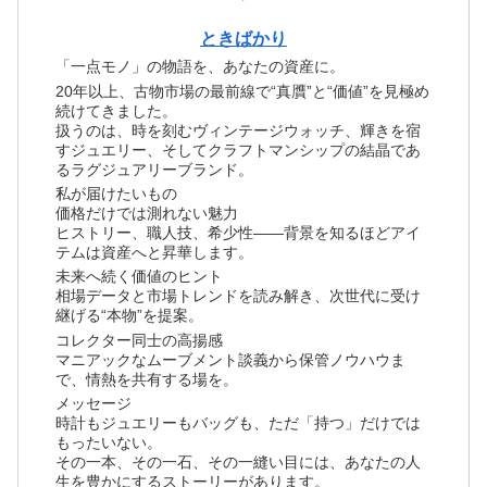
ときばかり
「一点モノ」の物語を、あなたの資産に。
20年以上、古物市場の最前線で“真贋”と“価値”を見極め
続けてきました。
扱うのは、時を刻むヴィンテージウォッチ、輝きを宿
すジュエリー、そしてクラフトマンシップの結晶であ
るラグジュアリーブランド。
私が届けたいもの
価格だけでは測れない魅力
ヒストリー、職人技、希少性――背景を知るほどアイ
テムは資産へと昇華します。
未来へ続く価値のヒント
相場データと市場トレンドを読み解き、次世代に受け
継げる“本物”を提案。
コレクター同士の高揚感
マニアックなムーブメント談義から保管ノウハウま
で、情熱を共有する場を。
メッセージ
時計もジュエリーもバッグも、ただ「持つ」だけでは
もったいない。
その一本、その一石、その一縫い目には、あなたの人
生を豊かにするストーリーがあります。