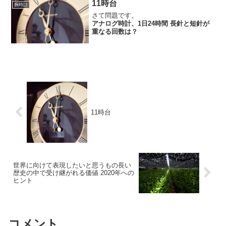
で高い信頼性と評価を得ています。特
11時台
腕時計
に、大西洋単独...
さて問題です。
アナログ時計、1日24時間 長針と短針が
重なる回数は？
11時台
世界に向けて表現したいと思うもの長い
歴史の中で受け継がれる価値 2020年への
ヒント
コメント