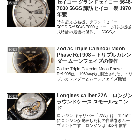
セイコー グランドセイコー 5646-
腕時計
7000 56GS 諏訪セイコー製 1970
年製
時を超える名機、グランドセイコー
56GS Ref.5646-7000セイコーが誇る機械
式時計の最後の傑作、「56GS／
Ref.5646-7000」は、1970年代の時計市場
において、革新と伝統が融合したモデル
としてその名を轟かせました。こ...
Zodiac Triple Calendar Moon
腕時計
Phase Ref.908 – トリプルカレン
ダー ムーンフェイズの傑作
Zodiac Triple Calendar Moon Phase
Ref.908は、1960年代に製造された、トリ
プルカレンダーとムーンフェイズ機能を
搭載したヴィンテージ時計の名品です。
スイスの老舗ブランド「ゾディアック」
の卓越した技術と...
Longines caliber 22A – ロンジン
腕時計
ラウンドケース スモールセコン
ド
ロンジン キャリバー「22A」は、1945年
にロンジンが発表した初の自動巻きムー
ブメントです。ロンジンは1832年創業の
伝統的なスイスの時計ブランドで、英国
軍や軍用時計の開発にも携わり、世界中