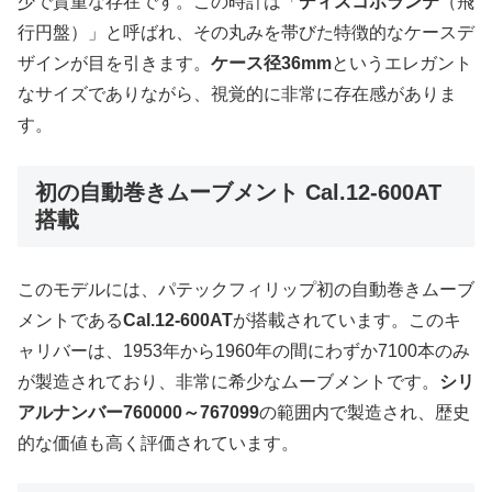
少で貴重な存在です。この時計は「
ディスコボランテ
（飛
行円盤）」と呼ばれ、その丸みを帯びた特徴的なケースデ
ザインが目を引きます。
ケース径36mm
というエレガント
なサイズでありながら、視覚的に非常に存在感がありま
す。
初の自動巻きムーブメント Cal.12-600AT
搭載
このモデルには、パテックフィリップ初の自動巻きムーブ
メントである
Cal.12-600AT
が搭載されています。このキ
ャリバーは、1953年から1960年の間にわずか7100本のみ
が製造されており、非常に希少なムーブメントです。
シリ
アルナンバー760000～767099
の範囲内で製造され、歴史
的な価値も高く評価されています。