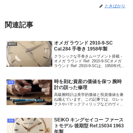
ときばかり
関連記事
オメガ ラウンド 2910-9-SC
腕時計
Cal.284 手巻き 1958年製
クラシックな手巻きムーブメント搭載 -
オメガ ラウンド Ref. 2910-9-SCオメガ
ラウンド Ref. 2910-9-SCは、1950年代に
製造されたクラシックな手巻き式ムーブ
メントを搭載。この時計は、堅牢であり
ながらもエレガント...
時を刻む資産の価値を保つ 腕時
資産
計の誤った修理
高級腕時計は美学的価値と投資価値を兼
ね備えています。この記事では、ロレッ
クスやパテックフィリップなどのヴィン
テージ腕時計の修理とメンテナンスがそ
の資産価値をどのように保つのかを詳し
く解説します。適切なケアと修理の重要
SEIKO キングセイコー ファース
資産
性を理解し、あなたの時計の価値を最大
トモデル 後期型 Ref.15034 1963
限に活用しましょう。
年製