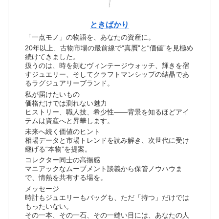
ときばかり
「一点モノ」の物語を、あなたの資産に。
20年以上、古物市場の最前線で“真贋”と“価値”を見極め
続けてきました。
扱うのは、時を刻むヴィンテージウォッチ、輝きを宿
すジュエリー、そしてクラフトマンシップの結晶であ
るラグジュアリーブランド。
私が届けたいもの
価格だけでは測れない魅力
ヒストリー、職人技、希少性――背景を知るほどアイ
テムは資産へと昇華します。
未来へ続く価値のヒント
相場データと市場トレンドを読み解き、次世代に受け
継げる“本物”を提案。
コレクター同士の高揚感
マニアックなムーブメント談義から保管ノウハウま
で、情熱を共有する場を。
メッセージ
時計もジュエリーもバッグも、ただ「持つ」だけでは
もったいない。
その一本、その一石、その一縫い目には、あなたの人