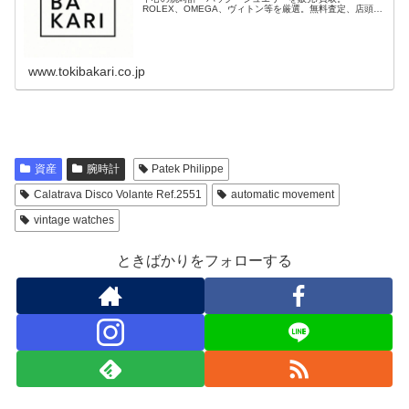
ROLEX、OMEGA、ヴィトン等を厳選。無料査定、店頭/
出張/宅配に対応。海外発送可（International shipping）
www.tokibakari.co.jp
資産
腕時計
Patek Philippe
Calatrava Disco Volante Ref.2551
automatic movement
vintage watches
ときばかりをフォローする