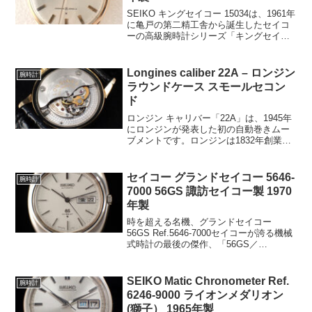
SEIKO キングセイコー 15034は、1961年
に亀戸の第二精工舎から誕生したセイコ
ーの高級腕時計シリーズ「キングセイコ
ー」の初代モデルです。このシリーズ
は、セイコーが「グランドセイコー」に
次ぐ上級ラインとして展開し、洗練され
Longines caliber 22A – ロンジン
腕時計
たデザイン...
ラウンドケース スモールセコン
ド
ロンジン キャリバー「22A」は、1945年
にロンジンが発表した初の自動巻きムー
ブメントです。ロンジンは1832年創業の
伝統的なスイスの時計ブランドで、英国
軍や軍用時計の開発にも携わり、世界中
で高い信頼性と評価を得ています。特
セイコー グランドセイコー 5646-
腕時計
に、大西洋単独...
7000 56GS 諏訪セイコー製 1970
年製
時を超える名機、グランドセイコー
56GS Ref.5646-7000セイコーが誇る機械
式時計の最後の傑作、「56GS／
Ref.5646-7000」は、1970年代の時計市場
において、革新と伝統が融合したモデル
としてその名を轟かせました。こ...
SEIKO Matic Chronometer Ref.
腕時計
6246-9000 ライオンメダリオン
(獅子） 1965年製