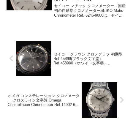
セイコー マチック クロノメーター - 国産
初の自動巻クロノメーターSEIKO Matic
Chronometer Ref. 6246-9000は、セイコ
ーのマチックシリーズの中でも最高級品
とされるモデルであり、国産初の自動巻
クロノメーター...
セイコー クラウン クロノグラフ 初期型
Ref,45899(ブラック文字盤）
Ref,458990（ホワイト文字盤）
Cal,5719A
オメガ コンステレーション クロノメータ
ー クロスライン文字盤 Omega
Constellation Chronometer Ref.14902-62-
SC Cal.561 1962製