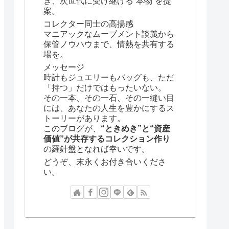
き、次世代に受け継げる“本物”を提
案。
コレクター同士の高揚感
マニアックなムーブメント談義から
保管ノウハウまで、情熱を共有する
場を。
メッセージ
時計もジュエリーもバッグも、ただ
「持つ」だけではもったいない。
その一本、その一石、その一縫い目
には、あなたの人生を豊かにするス
トーリーがあります。
このブログが、
“ときめき”と“資産
価値”が共存するコレクション作り
の羅針盤となれば幸いです。
どうぞ、末永くお付き合いくださ
い。